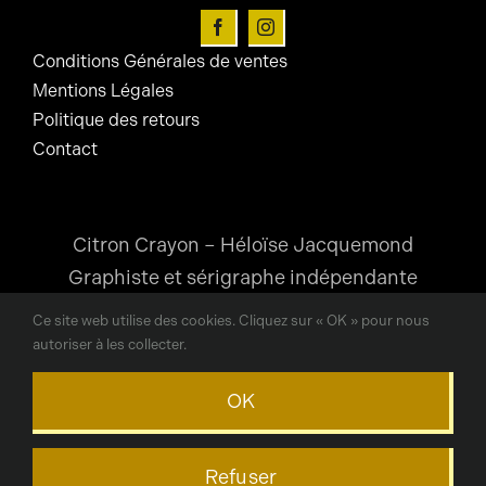
page
du
Conditions Générales de ventes
produit
Mentions Légales
Politique des retours
Contact
Citron Crayon – Héloïse Jacquemond
Graphiste et sérigraphe indépendante
Ce site web utilise des cookies. Cliquez sur « OK » pour nous
heloise@citroncrayon.com
autoriser à les collecter.
Lyon, France
OK
© Copyright © 2024 Citron Crayon / Héloïse Jacquemond
Refuser