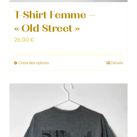
T-Shirt Femme –
« Old Street »
26,00
€
Choix des options
Détails
Ce
produit
a
plusieurs
variations.
Les
options
peuvent