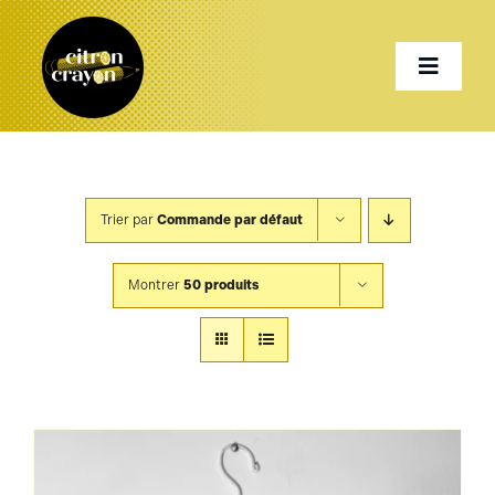
Passer
au
Toggle
contenu
Naviga
Accueil
Trier par
Commande par défaut
Présentation
Montrer
50 produits
Services
Projets
Shop