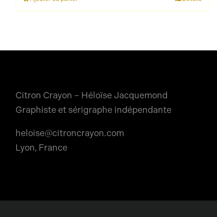
Citron Crayon – Héloïse Jacquemond
Graphiste et sérigraphe indépendante
heloise@citroncrayon.com
Lyon, France