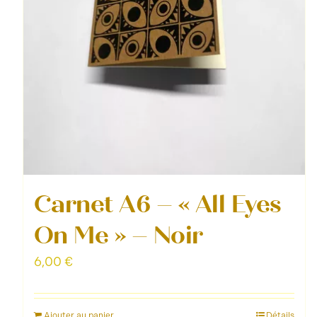
Carnet A6 – « All Eyes
On Me » – Noir
6,00
€
Ajouter au panier
Détails