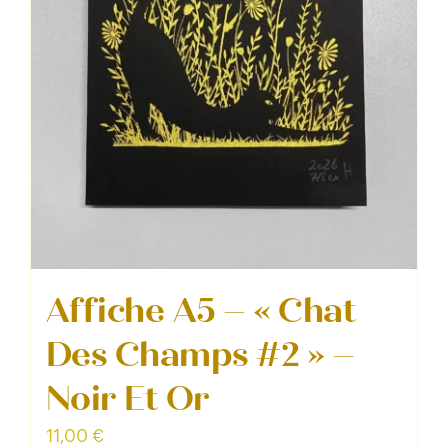
Affiche A5 – « Chat
Des Champs #2 » –
Noir Et Or
11,00
€