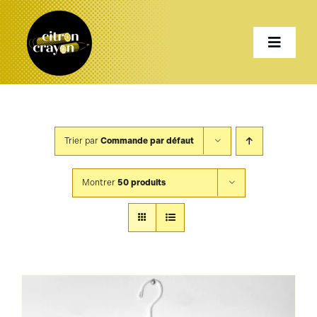
Passer
au
Toggle
contenu
Naviga
Accueil
Trier par
Commande par défaut
Présentation
Montrer
50 produits
Services
Projets
Shop