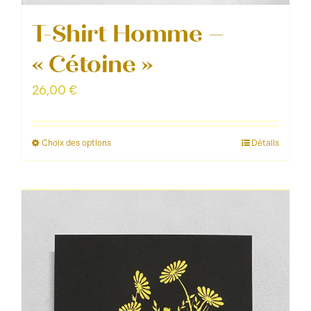
T-Shirt Homme –
« Cétoine »
26,00
€
Choix des options
Détails
Ce
produit
a
plusieurs
variations.
Les
options
peuvent