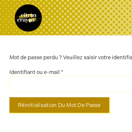
Passer
au
contenu
Mot de passe perdu ? Veuillez saisir votre identif
Obligatoire
Identifiant ou e-mail
*
Réinitialisation Du Mot De Passe