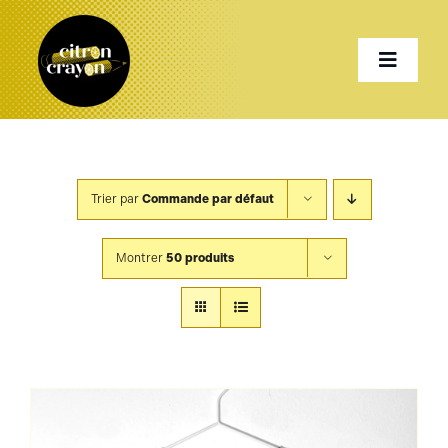
Passer
au
Toggle
contenu
Naviga
Accueil
Trier par
Commande par défaut
Présentation
Montrer
50 produits
Services
Projets
Shop