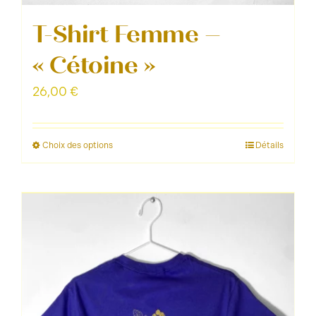
T-Shirt Femme –
« Cétoine »
26,00
€
Choix des options
Détails
Ce
produit
a
plusieurs
variations.
Les
options
peuvent