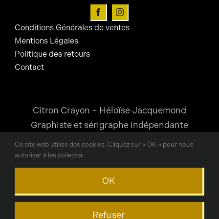
page
du
Conditions Générales de ventes
produit
Mentions Légales
Politique des retours
Contact
Citron Crayon – Héloïse Jacquemond
Graphiste et sérigraphe indépendante
Ce site web utilise des cookies. Cliquez sur « OK » pour nous
heloise@citroncrayon.com
autoriser à les collecter.
Lyon, France
OK
© Copyright © 2024 Citron Crayon / Héloïse Jacquemond
Refuser