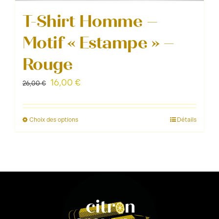
T-Shirt Homme –
Motif « Estampe » –
Rouge
Le
Le
16,00
€
26,00
€
prix
prix
initial
actuel
Choix des options
Détails
Ce
était :
est :
produit
26,00 €.
16,00 €.
a
plusieurs
variations.
Les
options