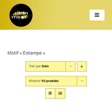
Passer
au
Toggle
contenu
Naviga
Accueil
Motif « Estampe »
Présentation
Trier par
Date
Services
Montrer
50 produits
Projets
Shop