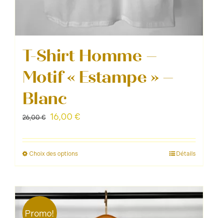
T-Shirt Homme –
Motif « Estampe » –
Blanc
Le
Le
16,00
€
26,00
€
prix
prix
initial
actuel
Choix des options
Détails
Ce
était :
est :
produit
26,00 €.
16,00 €.
a
plusieurs
Promo!
variations.