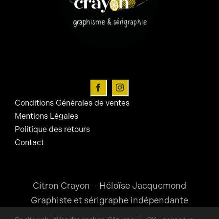
peuvent
être
choisies
sur
la
page
du
Conditions Générales de ventes
produit
Mentions Légales
Politique des retours
Contact
Citron Crayon – Héloïse Jacquemond
Graphiste et sérigraphe indépendante