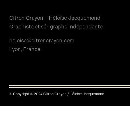
Citron Crayon – Héloïse Jacquemond
Graphiste et sérigraphe indépendante
heloise@citroncrayon.com
Lyon, France
© Copyright © 2024 Citron Crayon / Héloïse Jacquemond