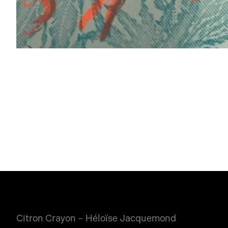
Citron Crayon – Héloïse Jacquemond