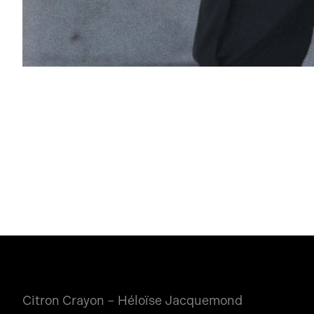
Citron Crayon – Héloïse Jacquemond