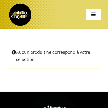
Passer
au
Toggle
contenu
Naviga
Accueil
Aucun produit ne correspond à votre
Présentation
sélection.
Services
Projets
Shop