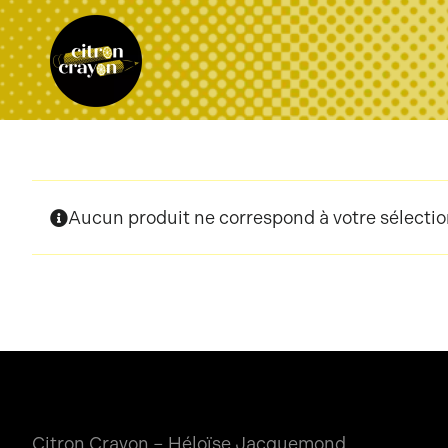
Passer
au
contenu
Aucun produit ne correspond à votre sélectio
Citron Crayon – Héloïse Jacquemond