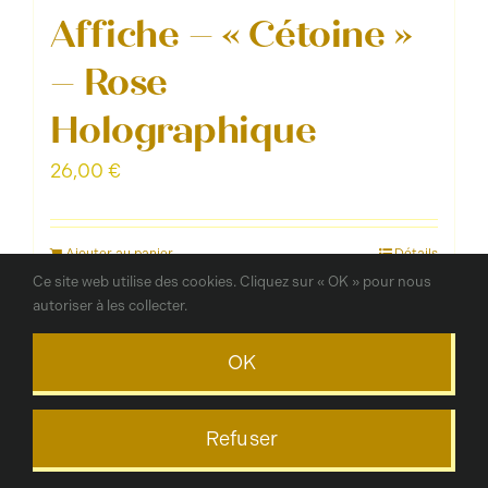
Affiche – « Cétoine »
– Rose
Holographique
26,00
€
Ajouter au panier
Détails
Ce site web utilise des cookies. Cliquez sur « OK » pour nous
autoriser à les collecter.
OK
Refuser