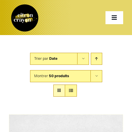
Passer
au
Toggle
contenu
Naviga
Accueil
Trier par
Date
Présentation
Montrer
50 produits
Services
Projets
Shop