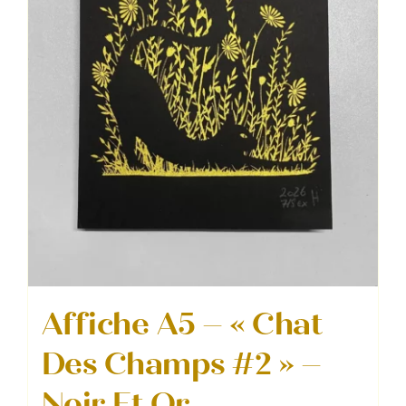
Affiche A5 – « Chat
Des Champs #2 » –
Noir Et Or