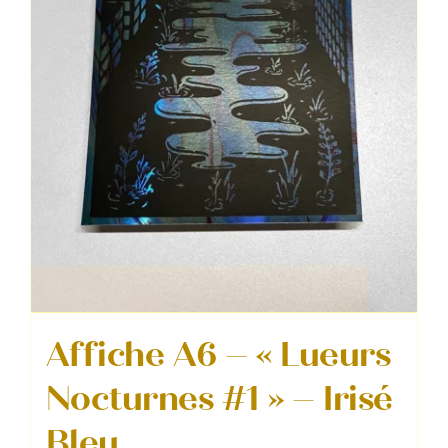
Affiche A6 – « Lueurs
Nocturnes #1 » – Irisé
Bleu