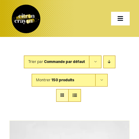
Passer
au
Toggle
contenu
Naviga
Accueil
Trier par
Commande par défaut
Présentation
Montrer
150 produits
Services
Projets
Shop