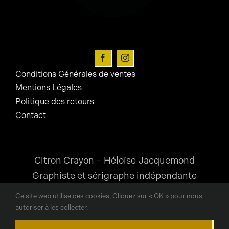
choisies
sur
la
page
du
Conditions Générales de ventes
produit
Mentions Légales
Politique des retours
Contact
Citron Crayon – Héloïse Jacquemond
Graphiste et sérigraphe indépendante
Ce site web utilise des cookies. Cliquez sur « OK » pour nous
heloise@citroncrayon.com
autoriser à les collecter.
Lyon, France