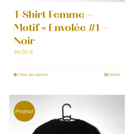
T-Shirt Femme –
Motif « Envolée #1 –
Noir
26,00
€
Choix des options
Détails
Ce
produit
a
plusieurs
Promo!
variations.
Les
options