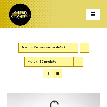
Passer
au
Toggle
contenu
Naviga
Accueil
Trier par
Commande par défaut
Présentation
Montrer
50 produits
Services
Projets
Shop