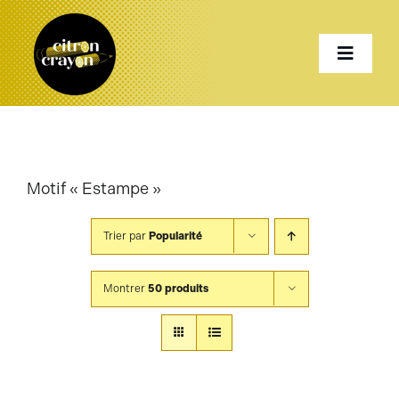
Passer
au
Toggle
contenu
Naviga
Accueil
Motif « Estampe »
Présentation
Trier par
Popularité
Services
Montrer
50 produits
Projets
Shop