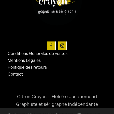
peuvent
être
choisies
sur
la
page
du
Conditions Générales de ventes
produit
Mentions Légales
Politique des retours
Contact
Citron Crayon – Héloïse Jacquemond
Graphiste et sérigraphe indépendante