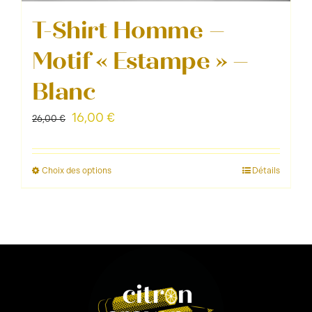
T-Shirt Homme –
Motif « Estampe » –
Blanc
Le
Le
16,00
€
26,00
€
prix
prix
initial
actuel
Choix des options
Détails
Ce
était :
est :
produit
26,00 €.
16,00 €.
a
plusieurs
variations.
Les
options