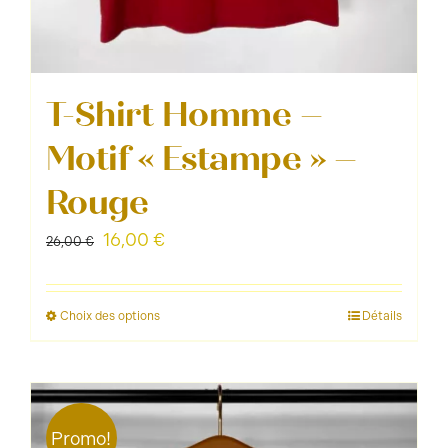
T-Shirt Homme –
Motif « Estampe » –
Rouge
Le
Le
16,00
€
26,00
€
prix
prix
initial
actuel
Choix des options
Détails
Ce
était :
est :
produit
26,00 €.
16,00 €.
a
plusieurs
Promo!
variations.