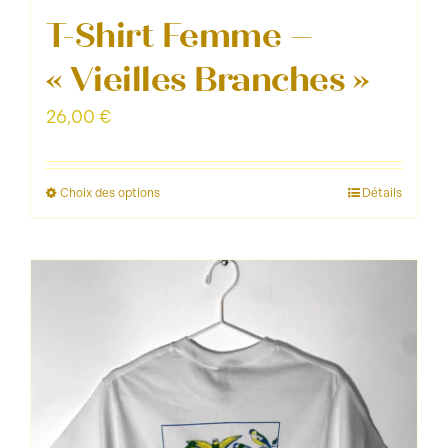
T-Shirt Femme –
« Vieilles Branches »
26,00
€
Choix des options
Détails
Ce
produit
a
plusieurs
variations.
Les
options
peuvent
être