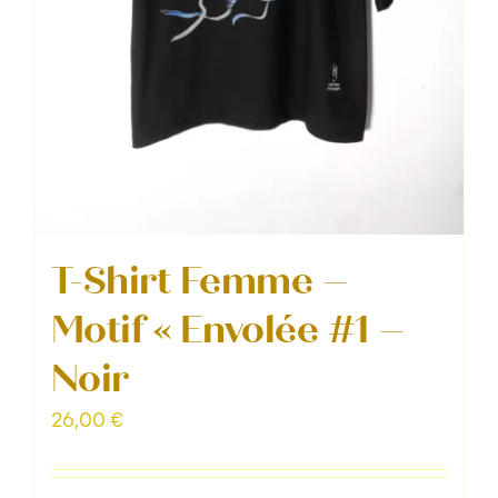
du
produit
T-Shirt Femme –
Motif « Envolée #1 –
Noir
26,00
€