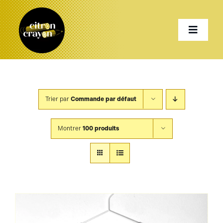
Passer
au
Toggle
contenu
Naviga
Accueil
Trier par
Commande par défaut
Présentation
Montrer
100 produits
Services
Projets
Shop