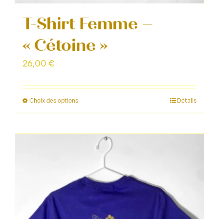
T-Shirt Femme –
« Cétoine »
26,00
€
Choix des options
Détails
Ce
produit
a
plusieurs
variations.
Les
options
peuvent