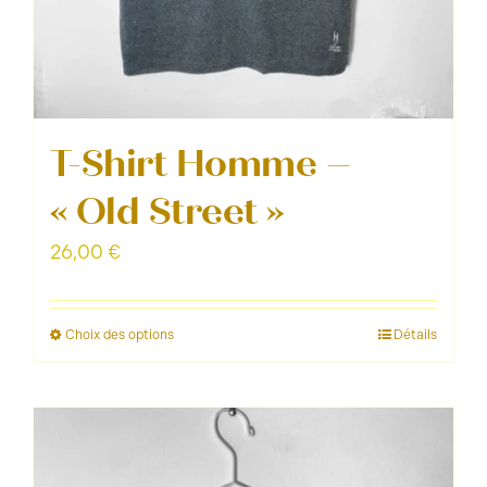
T-Shirt Homme –
« Old Street »
26,00
€
Choix des options
Détails
Ce
produit
a
plusieurs
variations.