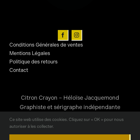
choisies
sur
la
page
du
Conditions Générales de ventes
produit
Mentions Légales
Politique des retours
Contact
Citron Crayon – Héloïse Jacquemond
Graphiste et sérigraphe indépendante
Ce site web utilise des cookies. Cliquez sur « OK » pour nous
heloise@citroncrayon.com
autoriser à les collecter.
Lyon, France