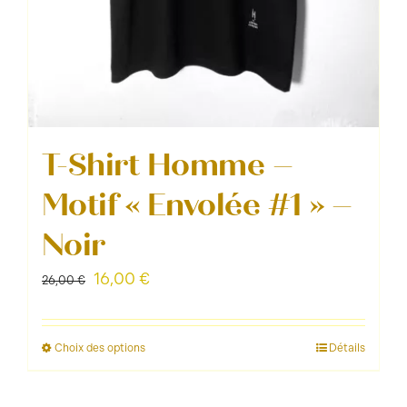
T-Shirt Homme –
Motif « Envolée #1 » –
Noir
Le
Le
16,00
€
26,00
€
prix
prix
initial
actuel
Choix des options
Détails
Ce
était :
est :
produit
26,00 €.
16,00 €.
a