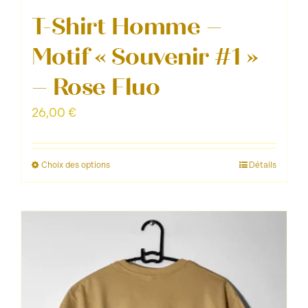
T-Shirt Homme –
Motif « Souvenir #1 »
– Rose Fluo
26,00
€
Choix des options
Détails
Ce
produit
a
plusieurs
variations.
Les
options