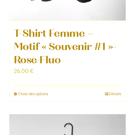
T-Shirt Femme –
Motif « Souvenir #1 »-
Rose Fluo
26,00
€
Choix des options
Détails
Ce
produit
a
plusieurs
variations.