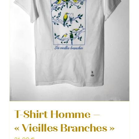
choisies
sur
la
page
du
produit
T-Shirt Homme –
« Vieilles Branches »