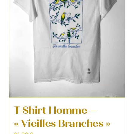
choisies
sur
la
page
du
produit
T-Shirt Homme –
« Vieilles Branches »