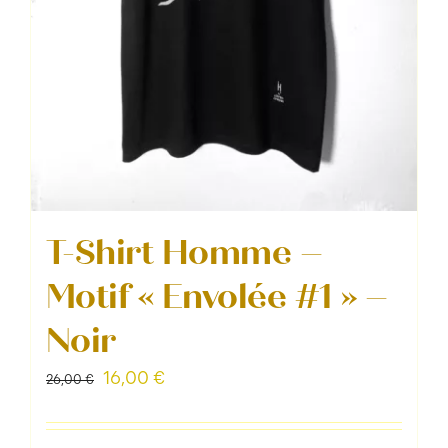
du
produit
T-Shirt Homme –
Motif « Envolée #1 » –
Noir
Le
Le
16,00
€
26,00
€
prix
prix
initial
actuel