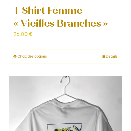
T-Shirt Femme –
« Vieilles Branches »
26,00
€
Choix des options
Détails
Ce
produit
a
plusieurs
variations.
Les
options
peuvent
être