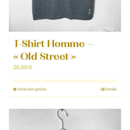
T-Shirt Homme –
« Old Street »
26,00
€
Choix des options
Détails
Ce
produit
a
plusieurs
variations.