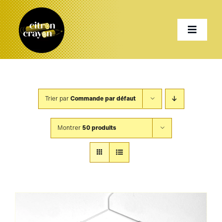
Passer
au
Toggle
contenu
Naviga
Accueil
Trier par
Commande par défaut
Présentation
Montrer
50 produits
Services
Projets
Shop