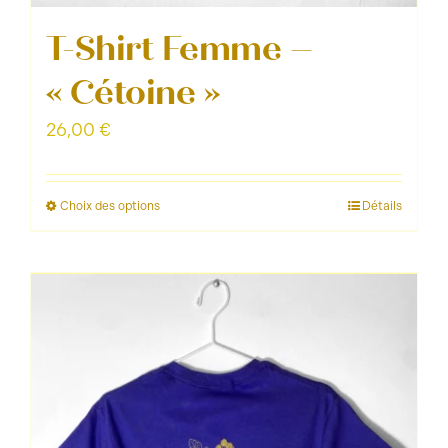
T-Shirt Femme –
« Cétoine »
26,00
€
Choix des options
Détails
Ce
produit
a
plusieurs
variations.
Les
options
peuvent