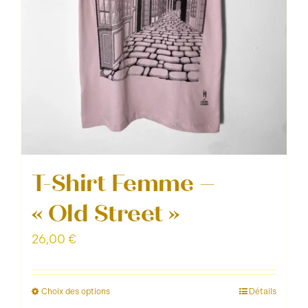
page
du
produit
T-Shirt Femme –
« Old Street »
26,00
€
Choix des options
Détails
Ce